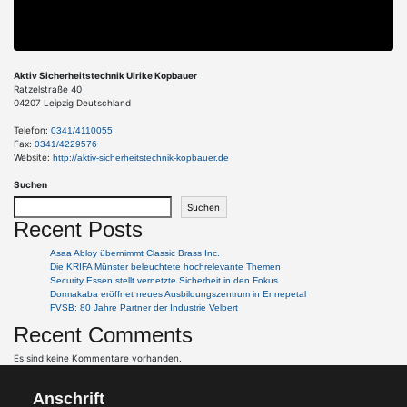
Aktiv Sicherheitstechnik Ulrike Kopbauer
Ratzelstraße 40
04207
Leipzig
Deutschland
Telefon:
0341/4110055
Fax:
0341/4229576
Website:
http://aktiv-sicherheitstechnik-kopbauer.de
Suchen
Suchen
Recent Posts
Asaa Abloy übernimmt Classic Brass Inc.
Die KRIFA Münster beleuchtete hochrelevante Themen
Security Essen stellt vernetzte Sicherheit in den Fokus
Dormakaba eröffnet neues Ausbildungszentrum in Ennepetal
FVSB: 80 Jahre Partner der Industrie Velbert
Recent Comments
Es sind keine Kommentare vorhanden.
Anschrift