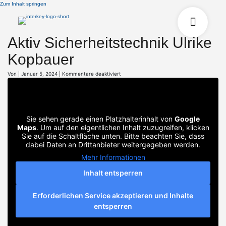
Zum Inhalt springen
Aktiv Sicherheitstechnik Ulrike
Kopbauer
für
Von
|
Januar 5, 2024
|
Kommentare deaktiviert
Aktiv
Sicherheitstechnik
Ulrike
Kopbauer
Sie sehen gerade einen Platzhalterinhalt von
Google
Maps
. Um auf den eigentlichen Inhalt zuzugreifen, klicken
Sie auf die Schaltfläche unten. Bitte beachten Sie, dass
dabei Daten an Drittanbieter weitergegeben werden.
Mehr Informationen
Inhalt entsperren
Erforderlichen Service akzeptieren und Inhalte
entsperren