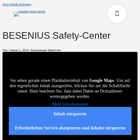
Zum Inhalt springen
BESENIUS Safety-Center
für
Von
|
Januar 5, 2024
|
Kommentare deaktiviert
BESENIUS
Safety-
Center
Sie sehen gerade einen Platzhalterinhalt von
Google Maps
. Um auf
den eigentlichen Inhalt zuzugreifen, klicken Sie auf die Schaltfläche
unten. Bitte beachten Sie, dass dabei Daten an Drittanbieter
weitergegeben werden.
Mehr Informationen
Inhalt entsperren
Erforderlichen Service akzeptieren und Inhalte entsperren