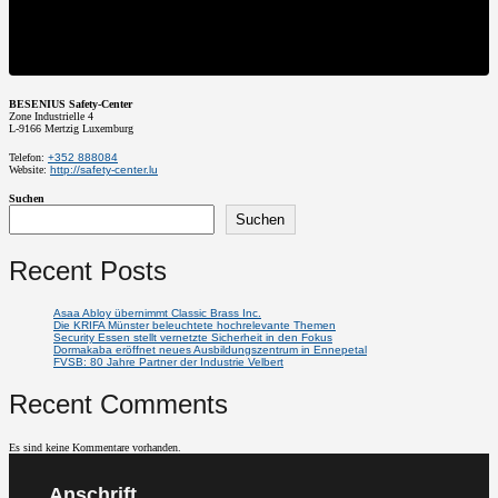
BESENIUS Safety-Center
Zone Industrielle 4
L-9166
Mertzig
Luxemburg
Telefon:
+352 888084
Website:
http://safety-center.lu
Suchen
Suchen
Recent Posts
Asaa Abloy übernimmt Classic Brass Inc.
Die KRIFA Münster beleuchtete hochrelevante Themen
Security Essen stellt vernetzte Sicherheit in den Fokus
Dormakaba eröffnet neues Ausbildungszentrum in Ennepetal
FVSB: 80 Jahre Partner der Industrie Velbert
Recent Comments
Es sind keine Kommentare vorhanden.
Anschrift