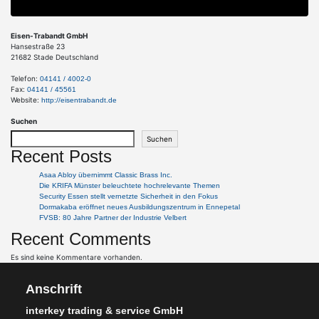
Eisen-Trabandt GmbH
Hansestraße 23
21682
Stade
Deutschland
Telefon:
04141 / 4002-0
Fax:
04141 / 45561
Website:
http://eisentrabandt.de
Suchen
Suchen
Recent Posts
Asaa Abloy übernimmt Classic Brass Inc.
Die KRIFA Münster beleuchtete hochrelevante Themen
Security Essen stellt vernetzte Sicherheit in den Fokus
Dormakaba eröffnet neues Ausbildungszentrum in Ennepetal
FVSB: 80 Jahre Partner der Industrie Velbert
Recent Comments
Es sind keine Kommentare vorhanden.
Anschrift
interkey trading & service GmbH