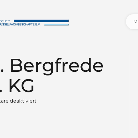
. Bergfrede
. KG
für
re deaktiviert
Friedrich
W.
Bergfrede
GmbH
&