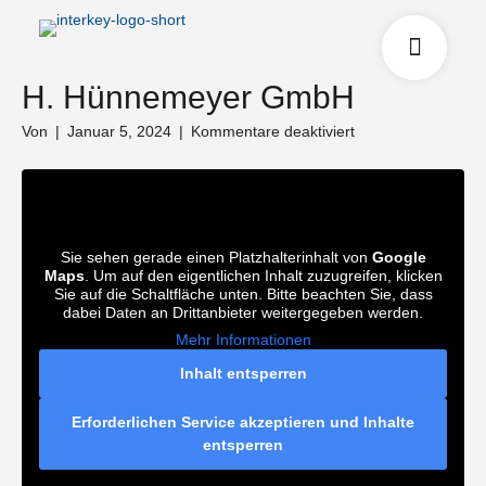
H. Hünnemeyer GmbH
für
Von
|
Januar 5, 2024
|
Kommentare deaktiviert
H.
Hünnemeyer
GmbH
Sie sehen gerade einen Platzhalterinhalt von
Google
Maps
. Um auf den eigentlichen Inhalt zuzugreifen, klicken
Sie auf die Schaltfläche unten. Bitte beachten Sie, dass
dabei Daten an Drittanbieter weitergegeben werden.
Mehr Informationen
Inhalt entsperren
Erforderlichen Service akzeptieren und Inhalte
entsperren