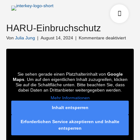
HARU-Einbruchschutz
für
Von
Julia Jung
|
August 14, 2024
|
Kommentare deaktiviert
HARU-
Einbru
Sie sehen gerade einen Platzhalterinhalt von
Google
Maps
. Um auf den eigentlichen Inhalt zuzugreifen, klicken
Sie auf die Schaltfläche unten. Bitte beachten Sie, dass
dabei Daten an Drittanbieter weitergegeben werden.
Mehr Informationen
Inhalt entsperren
Erforderlichen Service akzeptieren und Inhalte
entsperren