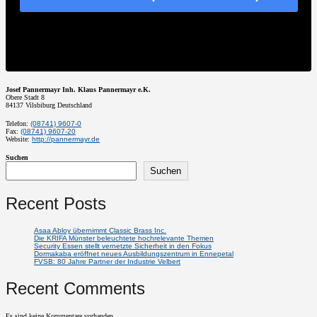
Josef Pannermayr Inh. Klaus Pannermayr e.K.
Obere Stadt 8
84137
Vilsbiburg
Deutschland
Telefon:
(08741) 9607-0
Fax:
(08741) 9607-20
Website:
http://pannermayr.de
Suchen
Suchen
Recent Posts
Asaa Abloy übernimmt Classic Brass Inc.
Die KRIFA Münster beleuchtete hochrelevante Themen
Security Essen stellt vernetzte Sicherheit in den Fokus
Dormakaba eröffnet neues Ausbildungszentrum in Ennepetal
FVSB: 80 Jahre Partner der Industrie Velbert
Recent Comments
Es sind keine Kommentare vorhanden.