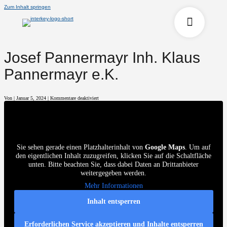
Zum Inhalt springen
Josef Pannermayr Inh. Klaus
Pannermayr e.K.
für
Von
|
Januar 5, 2024
|
Kommentare deaktiviert
Josef
Pannermayr
Inh.
Klaus
Pannermayr
e.K.
Sie sehen gerade einen Platzhalterinhalt von
Google Maps
. Um auf
den eigentlichen Inhalt zuzugreifen, klicken Sie auf die Schaltfläche
unten. Bitte beachten Sie, dass dabei Daten an Drittanbieter
weitergegeben werden.
Mehr Informationen
Inhalt entsperren
Erforderlichen Service akzeptieren und Inhalte entsperren