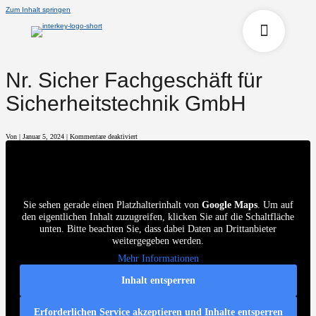
Zum Inhalt springen
Nr. Sicher Fachgeschäft für
Sicherheitstechnik GmbH
für
Von
|
Januar 5, 2024
|
Kommentare deaktiviert
Nr.
Sicher
Fachgeschäft
für
Sicherheitstechnik
GmbH
Sie sehen gerade einen Platzhalterinhalt von
Google Maps
. Um auf
den eigentlichen Inhalt zuzugreifen, klicken Sie auf die Schaltfläche
unten. Bitte beachten Sie, dass dabei Daten an Drittanbieter
weitergegeben werden.
Mehr Informationen
Inhalt entsperren
Erforderlichen Service akzeptieren und Inhalte entsperren