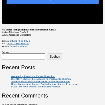
Nr. Sicher Fachgeschäft für Sicherheitstechnik GmbH
Äußere Münchener Straße 9
83026
Rosenheim
Deutschland
Telefon:
08031 / 809 807 0
Fax:
08031 / 809 807 90
Website:
http://nr-sicher.eu
Suchen
Suchen
Recent Posts
Asaa Abloy übernimmt Classic Brass Inc.
Die KRIFA Münster beleuchtete hochrelevante Themen
Security Essen stellt vernetzte Sicherheit in den Fokus
Dormakaba eröffnet neues Ausbildungszentrum in Ennepetal
FVSB: 80 Jahre Partner der Industrie Velbert
Recent Comments
Es sind keine Kommentare vorhanden.