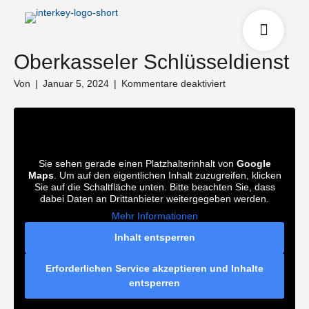
Oberkasseler Schlüsseldienst
für
Von
|
Januar 5, 2024
|
Kommentare deaktiviert
Oberkasseler
Schlüsseldienst
Sie sehen gerade einen Platzhalterinhalt von
Google
Maps
. Um auf den eigentlichen Inhalt zuzugreifen, klicken
Sie auf die Schaltfläche unten. Bitte beachten Sie, dass
dabei Daten an Drittanbieter weitergegeben werden.
Mehr Informationen
Inhalt entsperren
Erforderlichen Service akzeptieren und Inhalte
entsperren