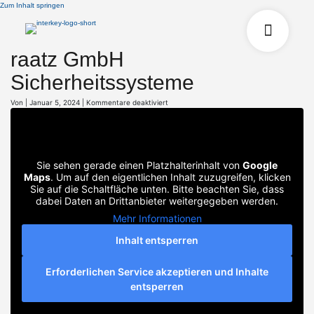
Zum Inhalt springen
raatz GmbH
Sicherheitssysteme
für
Von
|
Januar 5, 2024
|
Kommentare deaktiviert
raatz
GmbH
Sicherheitssysteme
Sie sehen gerade einen Platzhalterinhalt von
Google
Maps
. Um auf den eigentlichen Inhalt zuzugreifen, klicken
Sie auf die Schaltfläche unten. Bitte beachten Sie, dass
dabei Daten an Drittanbieter weitergegeben werden.
Mehr Informationen
Inhalt entsperren
Erforderlichen Service akzeptieren und Inhalte
entsperren