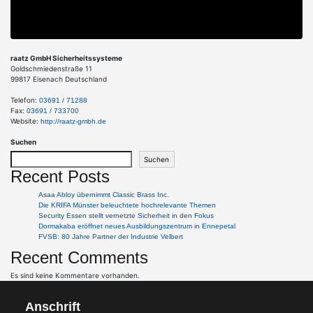
raatz GmbH Sicherheitssysteme
Goldschmiedenstraße 11
99817
Eisenach
Deutschland
Telefon:
03691 / 71288
Fax:
03691 / 733700
Website:
http://raatz-gmbh.de
Suchen
Suchen
Recent Posts
Asaa Abloy übernimmt Classic Brass Inc.
Die KRIFA Münster beleuchtete hochrelevante Themen
Security Essen stellt vernetzte Sicherheit in den Fokus
Dormakaba eröffnet neues Ausbildungszentrum in Ennepetal
FVSB: 80 Jahre Partner der Industrie Velbert
Recent Comments
Es sind keine Kommentare vorhanden.
Anschrift