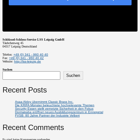
Schlüssel-Schloss-Service LSS Leipzig GmbH
Täubchenweg 45
04317
Leipzig
Deutschland
Telefon:
+49 (0) 341 - 960 40 40
Fax:
+49 (0) 341 - 960 40 42
Website:
http://lss-leipzig.de
Suchen
Suchen
Recent Posts
Asaa Abloy übernimmt Classic Brass Inc.
Die KRIFA Münster beleuchtete hochrelevante Themen
Security Essen stellt vernetzte Sicherheit in den Fokus
Dormakaba eröffnet neues Ausbildungszentrum in Ennepetal
FVSB: 80 Jahre Partner der Industrie Velbert
Recent Comments
Es sind keine Kommentare vorhanden.