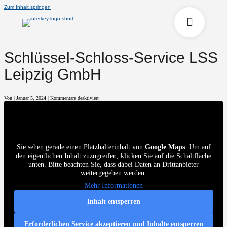
Zum Inhalt springen
Schlüssel-Schloss-Service LSS
Leipzig GmbH
für
Von
|
Januar 5, 2024
|
Kommentare deaktiviert
Schlüssel-
Schloss-
Service
LSS
Leipzig
GmbH
Sie sehen gerade einen Platzhalterinhalt von
Google Maps
. Um auf
den eigentlichen Inhalt zuzugreifen, klicken Sie auf die Schaltfläche
unten. Bitte beachten Sie, dass dabei Daten an Drittanbieter
weitergegeben werden.
Mehr Informationen
Inhalt entsperren
Erforderlichen Service akzeptieren und Inhalte entsperren