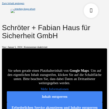
Zum Inhalt springen
Schröter + Fabian Haus für
Sicherheit GmbH
für
Von
|
Januar 5, 2024
|
Kommentare deaktiviert
Schröter
+
Fabian
Haus
für
Sicherheit
GmbH
Sie sehen gerade einen Platzhalterinhalt von
Google Maps
. Um auf
den eigentlichen Inhalt zuzugreifen, klicken Sie auf die Schaltfläche
unten. Bitte beachten Sie, dass dabei Daten an Drittanbieter
weitergegeben werden.
Mehr Informationen
Inhalt entsperren
Erforderlichen Service akzeptieren und Inhalte entsperren