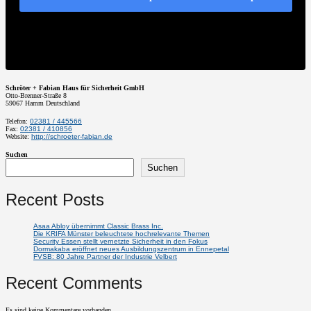
Schröter + Fabian Haus für Sicherheit GmbH
Otto-Brenner-Straße 8
59067
Hamm
Deutschland
Telefon:
02381 / 445566
Fax:
02381 / 410856
Website:
http://schroeter-fabian.de
Suchen
Suchen
Recent Posts
Asaa Abloy übernimmt Classic Brass Inc.
Die KRIFA Münster beleuchtete hochrelevante Themen
Security Essen stellt vernetzte Sicherheit in den Fokus
Dormakaba eröffnet neues Ausbildungszentrum in Ennepetal
FVSB: 80 Jahre Partner der Industrie Velbert
Recent Comments
Es sind keine Kommentare vorhanden.