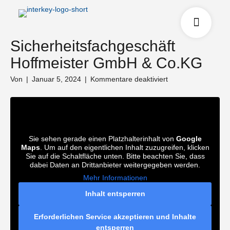
Sicherheitsfachgeschäft
Hoffmeister GmbH & Co.KG
für
Von
|
Januar 5, 2024
|
Kommentare deaktiviert
Sicherheitsfachges
Hoffmeister
GmbH
&
Co.KG
Sie sehen gerade einen Platzhalterinhalt von
Google
Maps
. Um auf den eigentlichen Inhalt zuzugreifen, klicken
Sie auf die Schaltfläche unten. Bitte beachten Sie, dass
dabei Daten an Drittanbieter weitergegeben werden.
Mehr Informationen
Inhalt entsperren
Erforderlichen Service akzeptieren und Inhalte
entsperren