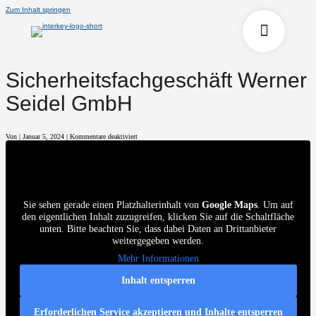
Zum Inhalt springen
Sicherheitsfachgeschäft Werner
Seidel GmbH
für
Von
|
Januar 5, 2024
|
Kommentare deaktiviert
Sicherheitsfachgeschäft
Werner
Seidel
GmbH
Sie sehen gerade einen Platzhalterinhalt von
Google Maps
. Um auf
den eigentlichen Inhalt zuzugreifen, klicken Sie auf die Schaltfläche
unten. Bitte beachten Sie, dass dabei Daten an Drittanbieter
weitergegeben werden.
Mehr Informationen
Inhalt entsperren
Erforderlichen Service akzeptieren und Inhalte entsperren