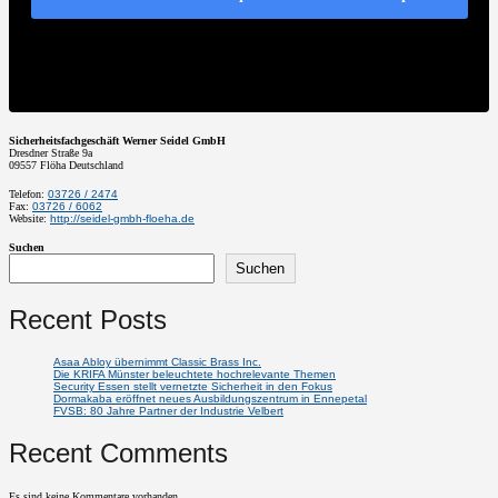
Sicherheitsfachgeschäft Werner Seidel GmbH
Dresdner Straße 9a
09557
Flöha
Deutschland
Telefon:
03726 / 2474
Fax:
03726 / 6062
Website:
http://seidel-gmbh-floeha.de
Suchen
Suchen
Recent Posts
Asaa Abloy übernimmt Classic Brass Inc.
Die KRIFA Münster beleuchtete hochrelevante Themen
Security Essen stellt vernetzte Sicherheit in den Fokus
Dormakaba eröffnet neues Ausbildungszentrum in Ennepetal
FVSB: 80 Jahre Partner der Industrie Velbert
Recent Comments
Es sind keine Kommentare vorhanden.