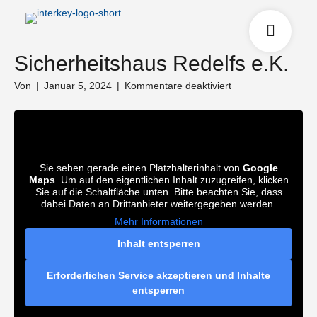
Sicherheitshaus Redelfs e.K.
für
Von
|
Januar 5, 2024
|
Kommentare deaktiviert
Sicherheitshaus
Redelfs
e.K.
Sie sehen gerade einen Platzhalterinhalt von
Google
Maps
. Um auf den eigentlichen Inhalt zuzugreifen, klicken
Sie auf die Schaltfläche unten. Bitte beachten Sie, dass
dabei Daten an Drittanbieter weitergegeben werden.
Mehr Informationen
Inhalt entsperren
Erforderlichen Service akzeptieren und Inhalte
entsperren