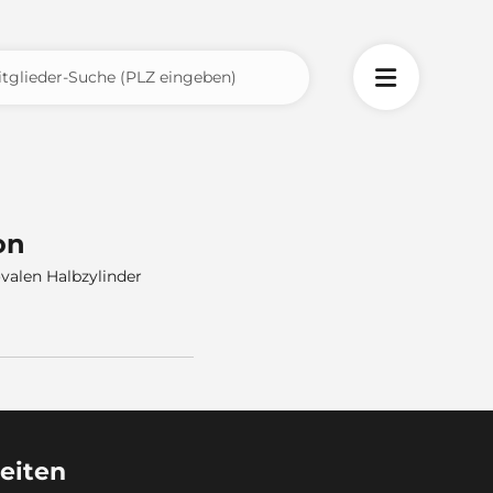
on
ovalen Halbzylinder
eiten