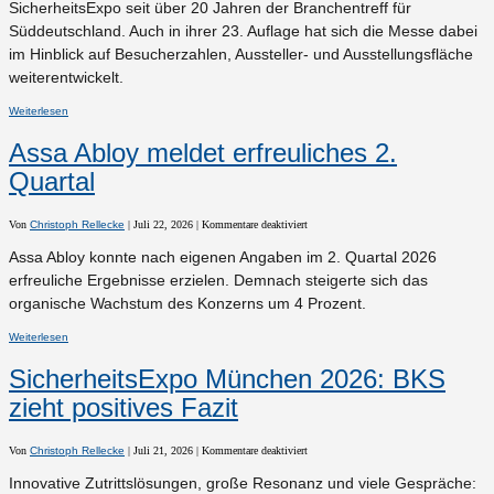
SicherheitsExpo seit über 20 Jahren der Branchentreff für
2026
Süddeutschland. Auch in ihrer 23. Auflage hat sich die Messe dabei
im Hinblick auf Besucherzahlen, Aussteller- und Ausstellungsfläche
weiterentwickelt.
Weiterlesen
Assa Abloy meldet erfreuliches 2.
Quartal
für
Von
Christoph Rellecke
|
Juli 22, 2026
|
Kommentare deaktiviert
Assa
Abloy
Assa Abloy konnte nach eigenen Angaben im 2. Quartal 2026
meldet
erfreuliches
erfreuliche Ergebnisse erzielen. Demnach steigerte sich das
2.
Quartal
organische Wachstum des Konzerns um 4 Prozent.
Weiterlesen
SicherheitsExpo München 2026: BKS
zieht positives Fazit
für
Von
Christoph Rellecke
|
Juli 21, 2026
|
Kommentare deaktiviert
SicherheitsExpo
München
Innovative Zutrittslösungen, große Resonanz und viele Gespräche:
2026: