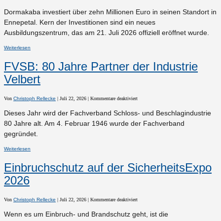
Dormakaba
eröffnet
Dormakaba investiert über zehn Millionen Euro in seinen Standort in
neues
Ausbildungszentrum
Ennepetal. Kern der Investitionen sind ein neues
in
Ennepetal
Ausbildungszentrum, das am 21. Juli 2026 offiziell eröffnet wurde.
Weiterlesen
FVSB: 80 Jahre Partner der Industrie
Velbert
für
Von
Christoph Rellecke
|
Juli 22, 2026
|
Kommentare deaktiviert
FVSB:
80
Dieses Jahr wird der Fachverband Schloss- und Beschlagindustrie
Jahre
Partner
80 Jahre alt. Am 4. Februar 1946 wurde der Fachverband
der
Industrie
gegründet.
Velbert
Weiterlesen
Einbruchschutz auf der SicherheitsExpo
2026
für
Von
Christoph Rellecke
|
Juli 22, 2026
|
Kommentare deaktiviert
Einbruchschutz
auf
Wenn es um Einbruch- und Brandschutz geht, ist die
der
SicherheitsExpo