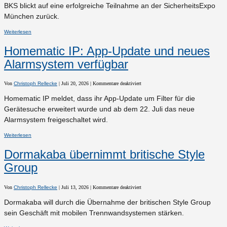
BKS
BKS blickt auf eine erfolgreiche Teilnahme an der SicherheitsExpo
zieht
positives
München zurück.
Fazit
Weiterlesen
Homematic IP: App-Update und neues
Alarmsystem verfügbar
für
Von
Christoph Rellecke
|
Juli 20, 2026
|
Kommentare deaktiviert
Homematic
IP:
Homematic IP meldet, dass ihr App-Update um Filter für die
App-
Update
Gerätesuche erweitert wurde und ab dem 22. Juli das neue
und
neues
Alarmsystem freigeschaltet wird.
Alarmsystem
verfügbar
Weiterlesen
Dormakaba übernimmt britische Style
Group
für
Von
Christoph Rellecke
|
Juli 13, 2026
|
Kommentare deaktiviert
Dormakaba
übernimmt
Dormakaba will durch die Übernahme der britischen Style Group
britische
Style
sein Geschäft mit mobilen Trennwandsystemen stärken.
Group