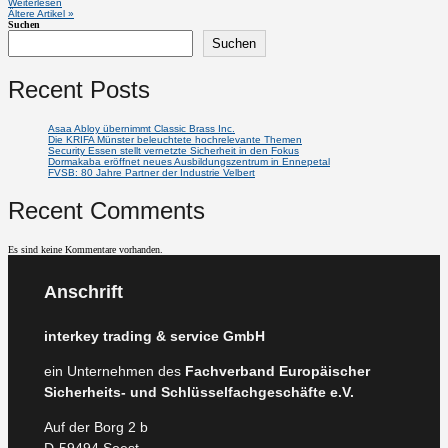
Weiterlesen
Ältere Artikel »
Suchen
Suchen
Recent Posts
Asaa Abloy übernimmt Classic Brass Inc.
Die KRIFA Münster beleuchtete hochrelevante Themen
Security Essen stellt vernetzte Sicherheit in den Fokus
Dormakaba eröffnet neues Ausbildungszentrum in Ennepetal
FVSB: 80 Jahre Partner der Industrie Velbert
Recent Comments
Es sind keine Kommentare vorhanden.
Anschrift
interkey trading & service GmbH
ein Unternehmen des
Fachverband Europäischer
Sicherheits- und Schlüsselfachgeschäfte e.V.
Auf der Borg 2 b
D-59494 Soest