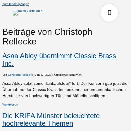
Zum Inhalt springen
Beiträge von Christoph
Rellecke
Asaa Abloy übernimmt Classic Brass
Inc.
für
Von
Christoph Rellecke
|
Juli 27, 2026
|
Kommentare deaktiviert
Asaa
Abloy
Assa Abloy setzt seine „Einkaufstour“ fort. Der Konzern gab jetzt die
übernimmt
Classic
Übernahme der Classic Brass Inc. bekannt, einem amerikanischen
Brass
Inc.
Hersteller von hochwertigen Tür- und Möbelbeschlägen.
Weiterlesen
Die KRIFA Münster beleuchtete
hochrelevante Themen