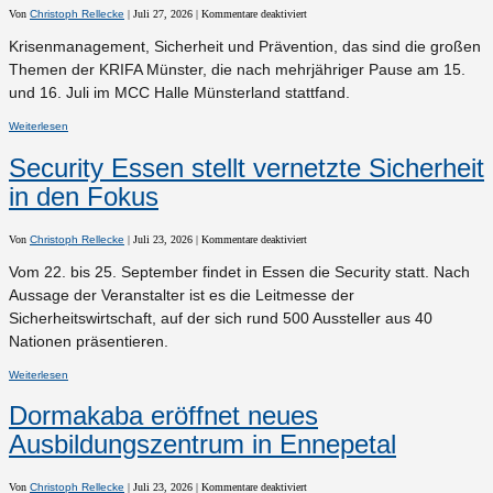
für
Von
Christoph Rellecke
|
Juli 27, 2026
|
Kommentare deaktiviert
Die
KRIFA
Krisenmanagement, Sicherheit und Prävention, das sind die großen
Münster
beleuchtete
Themen der KRIFA Münster, die nach mehrjähriger Pause am 15.
hochrelevante
Themen
und 16. Juli im MCC Halle Münsterland stattfand.
Weiterlesen
Security Essen stellt vernetzte Sicherheit
in den Fokus
für
Von
Christoph Rellecke
|
Juli 23, 2026
|
Kommentare deaktiviert
Security
Essen
Vom 22. bis 25. September findet in Essen die Security statt. Nach
stellt
vernetzte
Aussage der Veranstalter ist es die Leitmesse der
Sicherheit
in
Sicherheitswirtschaft, auf der sich rund 500 Aussteller aus 40
den
Fokus
Nationen präsentieren.
Weiterlesen
Dormakaba eröffnet neues
Ausbildungszentrum in Ennepetal
für
Von
Christoph Rellecke
|
Juli 23, 2026
|
Kommentare deaktiviert