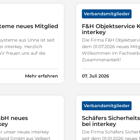
Verbandsmitglieder
steme neues Mitglied
F&H Objektservice K
interkey
systeme aus Unna ist seit
Die Firma F&H Objektservic
i interkey. Herzlich
dem 01.07.2026 neues Mitgl
 freuen uns auf die
Willkommen im Fachverban
Zusammenarbeit!
Mehr erfahren
07. Juli 2026
Verbandsmitglieder
mbH neues
Schäfers Sicherheit
key
bei interkey
r unser neues interkey
Die Firma Schäfers Siche
land GmbH aus Velbert.
seit dem 01.01.2026 neues M