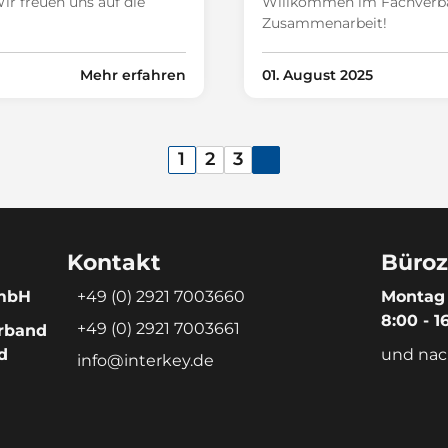
 freuen uns auf die
Willkommen im Fachverban
Zusammenarbeit!
Mehr erfahren
01. August 2025
1
2
3
Kontakt
Büroz
GmbH
+49 (0) 2921 7003660
Montag 
8:00 - 1
+49 (0) 2921 7003661
rband
d
und nac
info@interkey.de